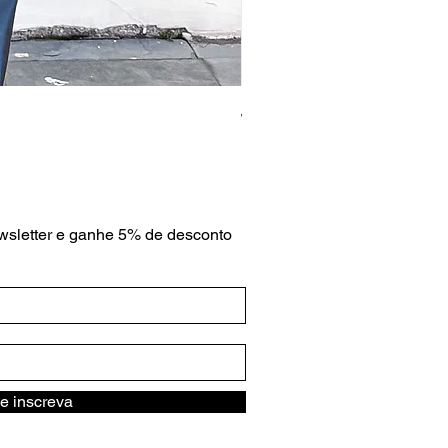
Jaqueta Croco Caramelo
Preço
R$ 459,00
wsletter e ganhe 5% de desconto
e inscreva