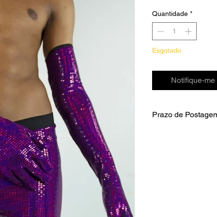
Quantidade
*
Esgotado
Notifique-me 
Prazo de Postage
1 dia útil.