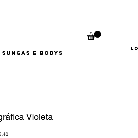
L
Sungas e Bodys
ráfica Violeta
normal
Preço promocional
8,40