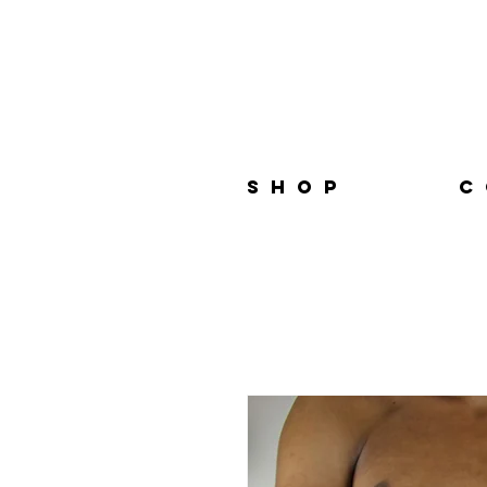
S H O P
C 