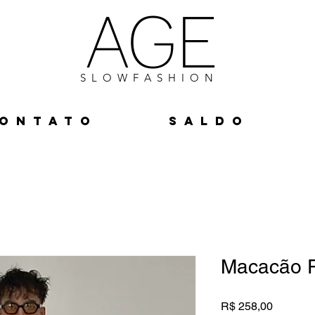
AGE
S L O W F A S H I O N
O N T A T O
S A L D O
Macacão P
Preço
R$ 258,00