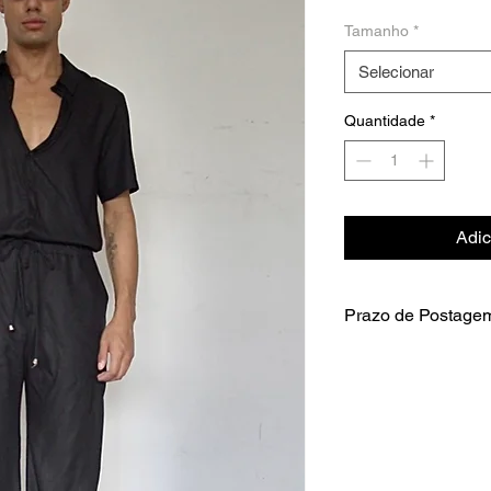
Tamanho
*
Selecionar
Quantidade
*
Adic
Prazo de Postage
7 dias úteis.