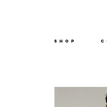
S H O P
C 