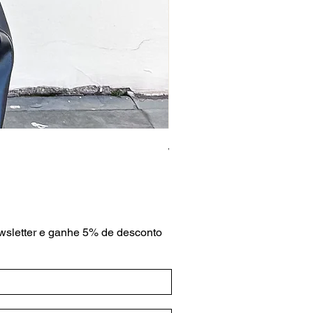
Jaqueta Croco Caramelo
Preço
R$ 459,00
wsletter e ganhe 5% de desconto