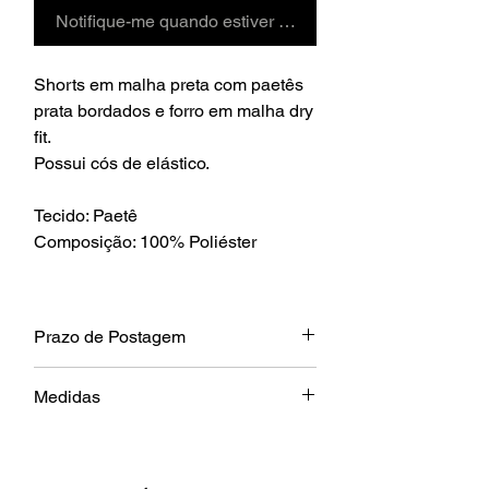
Notifique-me quando estiver disponível
Shorts em malha preta com paetês
prata bordados e forro em malha dry
fit.
Possui cós de elástico.
Tecido: Paetê
Composição: 100% Poliéster
Prazo de Postagem
Produto a pronta entrega, postagem em
Medidas
até 24h
Tamanho
P
M
G
GG