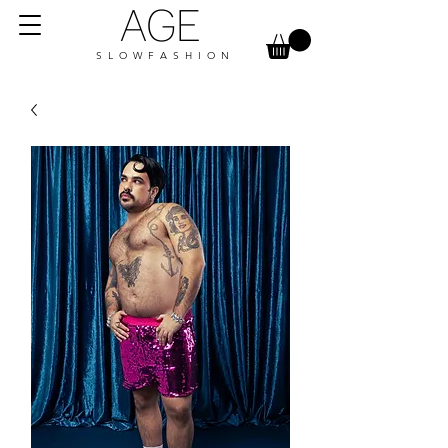
AGE
S L O W F A S H I O N