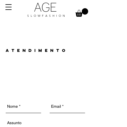
AGE
S L O W F A S H I O N
A T E N D I M E N T O