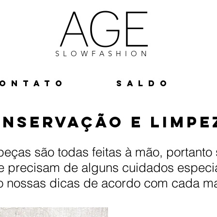
AGE
S L O W F A S H I O N
O N T A T O
S A L D O
nservação e limpe
eças são todas feitas à mão, portanto
e precisam de alguns cuidados especia
o nossas dicas de acordo com cada mat