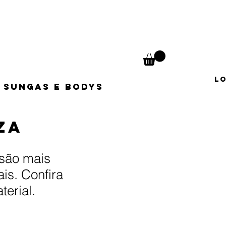
L
Sungas e Bodys
za
 são mais
is. Confira
erial.