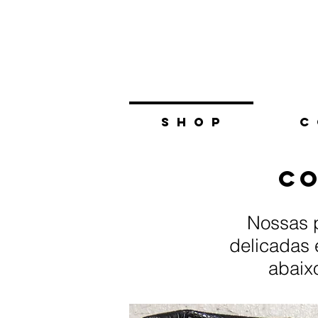
S H O P
C 
Co
Nossas p
delicadas 
abaix