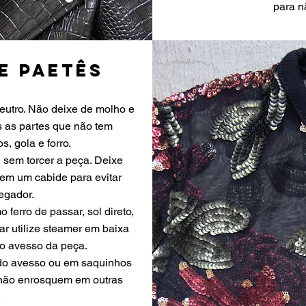
para n
e paetês
neutro. Não deixe de molho e
 as partes que não tem
, gola e forro.
sem torcer a peça. Deixe
 em um cabide para evitar
egador.
 ferro de passar, sol direto,
r utilize steamer em baixa
o avesso da peça.
 do avesso ou em saquinhos
 não enrosquem em outras
.