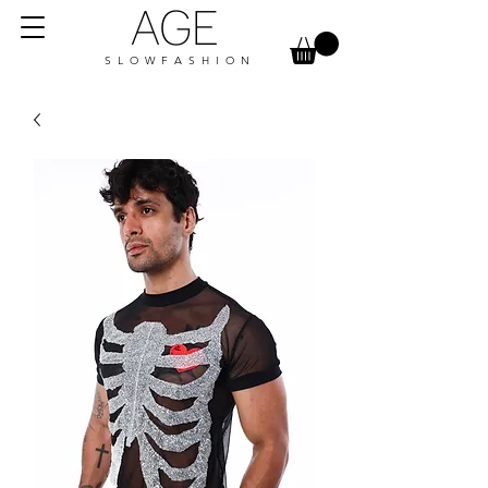
AGE
S L O W F A S H I O N