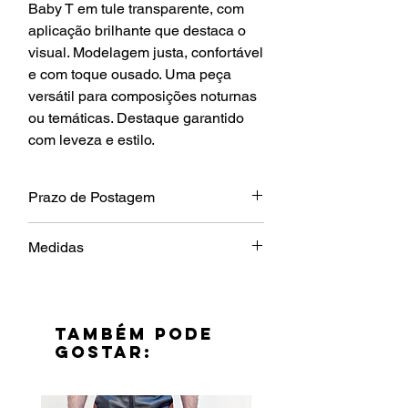
Baby T em tule transparente, com
aplicação brilhante que destaca o
visual. Modelagem justa, confortável
e com toque ousado. Uma peça
versátil para composições noturnas
ou temáticas. Destaque garantido
com leveza e estilo.
Prazo de Postagem
7 dias úteis.
Medidas
Tamanho
P
M
G
GG
Comp
62cm
64cm
66cm
68cm
TAMBÉM PODE
GOSTAR:
Larg
43cm
49cm
55cm
61cm
Ombro
12cm
13cm
14cm
15cm