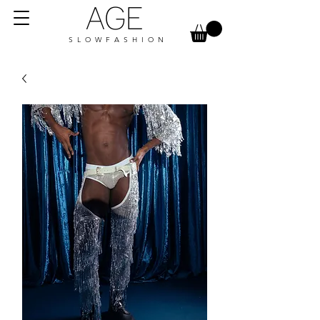
AGE
S L O W F A S H I O N