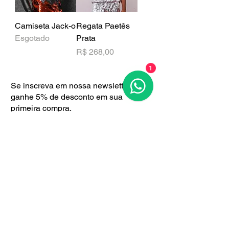
Camiseta Jack-o
Regata Paetês
Esgotado
Prata
Preço
R$ 268,00
1
Se inscreva em nossa newsletter e
ganhe 5% de desconto em sua
primeira compra.
Se inscreva