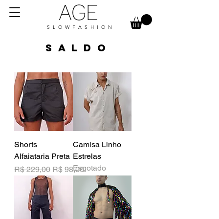
AGE
S L O W F A S H I O N
s a l d o
Shorts
Camisa Linho
Alfaiataria Preta
Estrelas
Esgotado
Preço normal
Preço promocional
R$ 229,00
R$ 98,00