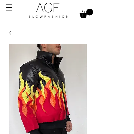
AGE
S L O W F A S H I O N