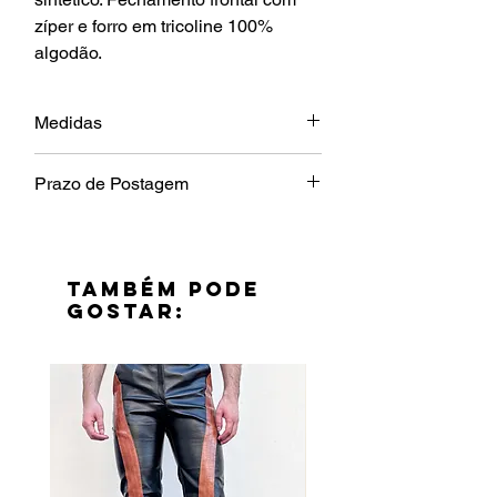
zíper e forro em tricoline 100%
algodão.
Medidas
Tam
P
M
G
GG
Prazo de Postagem
Larg
56cm
62cm
68cm
74cm
10 dias úteis.
Comp
70cm
72cm
74cm
76cm
TAMBÉM PODE
GOSTAR:
Manga
66cm
68cm
70cm
72cm
Ombro
12cm
13cm
14cm
15cm