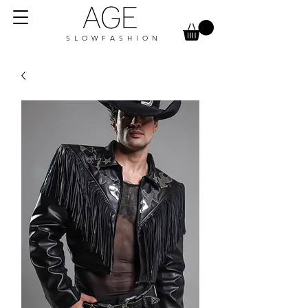
AGE
S L O W F A S H I O N