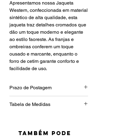
Apresentamos nossa Jaqueta
Western, confeccionada em material
sintético de alta qualidade, esta
jaqueta traz detalhes cromados que
dão um toque moderno e elegante
ao estilo faoreste. As franjas e
ombreiras conferem um toque
ousado e marcante, enquanto o
forro de cetim garante conforto e
facilidade de uso.
Prazo de Postagem
10 dias úteis
Tabela de Medidas
Tamanho
Comprimento
Largura
Mangas
P
49cm
56cm
67cm
TAMBÉM PODE