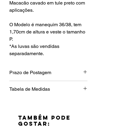
Macacão cavado em tule preto com
aplicações.
O Modelo é manequim 36/38, tem
1,70cm de altura e veste o tamanho
P.
*As luvas são vendidas
separadamente.
Prazo de Postagem
5 dias úteis
Tabela de Medidas
Tamanho
Largura
Comprimento
Gancho
P
68cm
130cm
62cm
TAMBÉM PODE
GOSTAR:
M
80cm
132cm
66cm