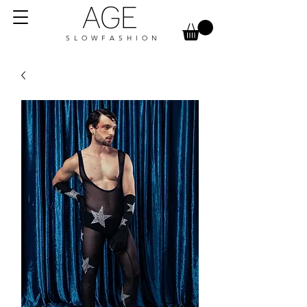
AGE
S L O W F A S H I O N