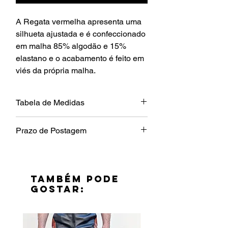
A Regata vermelha apresenta uma
silhueta ajustada e é confeccionado
em malha 85% algodão e 15%
elastano e o acabamento é feito em
viés da própria malha.
Tabela de Medidas
Tamanho
Comprimento
Largura
Prazo de Postagem
P
62cm
40cm
7 dias úteis.
M
64cm
43cm
TAMBÉM PODE
GOSTAR:
G
66cm
46m
GG
68cm
49cm