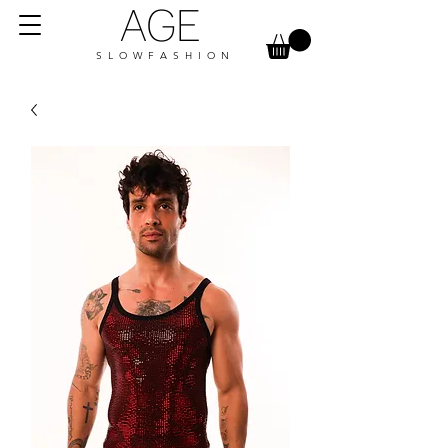
AGE
S L O W F A S H I O N