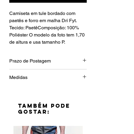
Camiseta em tule bordado com 
paetês e forro em malha Dri Fyt. 
Tecido: PaetêComposição: 100% 
Poliéster O modelo da foto tem 1,70 
de altura e usa tamanho P.
Prazo de Postagem
1 dia útil
Medidas
Tamanho
P
M
G
Copm
70cm
72cm
74cm
TAMBÉM PODE
GOSTAR:
Largura
48cm
56cm
60cm
Mangas
20cm
20cm
20cm