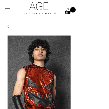
AGE
S L O W F A S H I O N