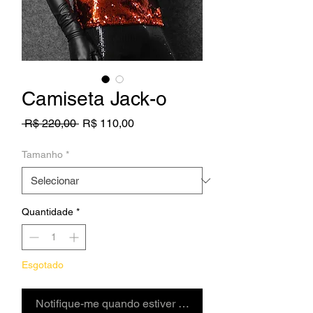
Camiseta Jack-o
Preço normal
Preço promocional
 R$ 220,00 
R$ 110,00
Tamanho
*
Quantidade
*
Esgotado
Notifique-me quando estiver disponível